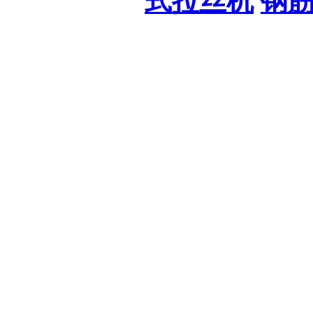
式拉丝机
钢