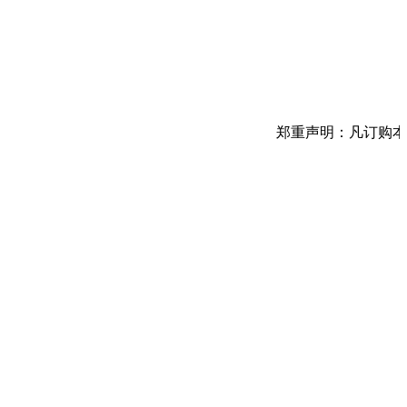
郑重声明：凡订购本公