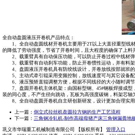
全自动盘圆液压开卷机产品特点：
1、全自动盘圆线材开卷机主要用于2T以上大直径重型线材
的降低了劳动强度，节省了开卷时间，且大程度的确保了上料
2、载重臂具有自动保压功能，可以防止开卷过程中线材弹
3、载重臂有自动刹车功能，防止开卷惯性运动，并有料架
4、盘圆液压开卷机具有防绞线设计，开卷放线按部就班的
5、主动式牵引辊采用变频控制，放线速度可与其它设备配
6、液压预矫直辊调整方便，根据不同线径的大小随时调节
7、盘圆开卷机主体机架：由国标型钢、45#钢板焊接成型
装的同心度，不产生径向跳动，瓦板为高强度碳钢，料架芯轴
8、全自动盘圆开卷机自主研创新研发，设计更加合理实用
上一篇：
倒立式拉丝机盘圆拉方钢的生产工艺流程
下一篇：
三角钢冷轧机-制作高端母猪产床三角钢漏粪地
巩义市华瑞重工机械制造有限公司 【版权所有】
管理入口